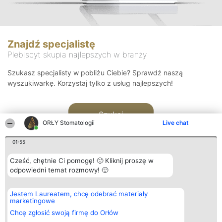
Znajdź specjalistę
Plebiscyt skupia najlepszych w branży
Szukasz specjalisty w pobliżu Ciebie? Sprawdź naszą
wyszukiwarkę. Korzystaj tylko z usług najlepszych!
Szukaj
ORŁY Stomatologii
Live chat
01:55
Cześć, chętnie Ci pomogę! 🙂 Kliknij proszę w
odpowiedni temat rozmowy! 🙂
Organizator plebiscytu
Plebiscyt
Kontakt
Jestem Laureatem, chcę odebrać materiały
Bright Side Solutions sp. z o.
Laureaci
Kontakt
marketingowe
o. sp. k.
Lista
ul. Ruska 22
wszystkich
Chcę zgłosić swoją firmę do Orłów
Wrocław 50-079
Laureatów