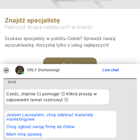
Znajdź specjalistę
Plebiscyt skupia najlepszych w branży
Szukasz specjalisty w pobliżu Ciebie? Sprawdź naszą
wyszukiwarkę. Korzystaj tylko z usług najlepszych!
Szukaj
ORŁY Stomatologii
Live chat
03:42
Cześć, chętnie Ci pomogę! 🙂 Kliknij proszę w
odpowiedni temat rozmowy! 🙂
Organizator plebiscytu
Plebiscyt
Kontakt
Jestem Laureatem, chcę odebrać materiały
Bright Side Solutions sp. z o.
Laureaci
Kontakt
marketingowe
o. sp. k.
Lista
ul. Ruska 22
wszystkich
Chcę zgłosić swoją firmę do Orłów
Wrocław 50-079
Laureatów
Mam inną sprawę
KRS 0000749100 | Regon
Zasady
381313360 | NIP 8943132676
Regulamin