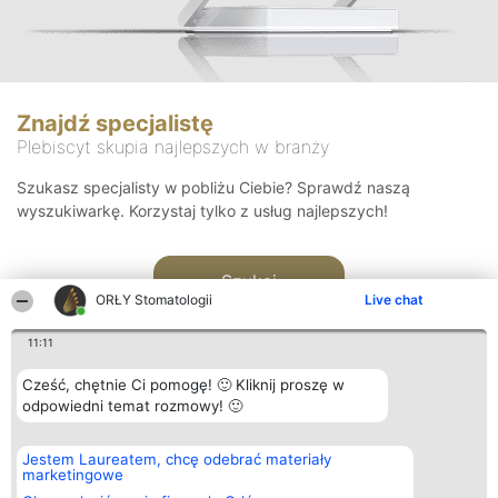
Znajdź specjalistę
Plebiscyt skupia najlepszych w branży
Szukasz specjalisty w pobliżu Ciebie? Sprawdź naszą
wyszukiwarkę. Korzystaj tylko z usług najlepszych!
Szukaj
ORŁY Stomatologii
Live chat
11:11
Cześć, chętnie Ci pomogę! 🙂 Kliknij proszę w
odpowiedni temat rozmowy! 🙂
Organizator plebiscytu
Plebiscyt
Kontakt
Jestem Laureatem, chcę odebrać materiały
Bright Side Solutions sp. z o.
Laureaci
Kontakt
marketingowe
o. sp. k.
Lista
ul. Ruska 22
wszystkich