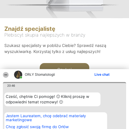
Znajdź specjalistę
Plebiscyt skupia najlepszych w branży
Szukasz specjalisty w pobliżu Ciebie? Sprawdź naszą
wyszukiwarkę. Korzystaj tylko z usług najlepszych!
Szukaj
ORŁY Stomatologii
Live chat
20:46
Cześć, chętnie Ci pomogę! 🙂 Kliknij proszę w
odpowiedni temat rozmowy! 🙂
Organizator plebiscytu
Plebiscyt
Kontakt
Jestem Laureatem, chcę odebrać materiały
Bright Side Solutions sp. z o.
Laureaci
Kontakt
marketingowe
o. sp. k.
Lista
ul. Ruska 22
wszystkich
Chcę zgłosić swoją firmę do Orłów