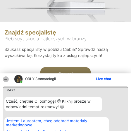
Znajdź specjalistę
Plebiscyt skupia najlepszych w branży
Szukasz specjalisty w pobliżu Ciebie? Sprawdź naszą
wyszukiwarkę. Korzystaj tylko z usług najlepszych!
Szukaj
ORŁY Stomatologii
Live chat
04:27
Cześć, chętnie Ci pomogę! 🙂 Kliknij proszę w
odpowiedni temat rozmowy! 🙂
Organizator plebiscytu
Plebiscyt
Kontakt
Jestem Laureatem, chcę odebrać materiały
Bright Side Solutions sp. z o.
Laureaci
Kontakt
marketingowe
o. sp. k.
Lista
ul. Ruska 22
wszystkich