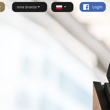
ę
Login
Inne branże