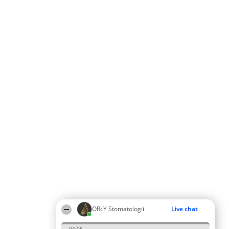
ORŁY Stomatologii
Live chat
04:06