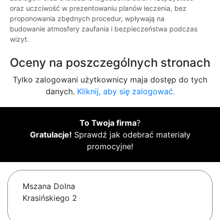
oraz uczciwość w prezentowaniu planów leczenia, bez
proponowania zbędnych procedur, wpływają na
budowanie atmosfery zaufania i bezpieczeństwa podczas
wizyt.
Oceny na poszczególnych stronach
Tylko zalogowani użytkownicy maja dostęp do tych
danych.
Kliknij, aby się zalogować.
To Twoja firma
?
Gratulacje!
Sprawdź jak odebrać materiały
promocyjne!
Mszana Dolna
Krasińskiego 2