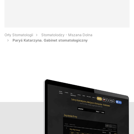
Orły Stomatologii
Stomatolodzy - Mszana Dolna
Paryś Katarzyna. Gabinet stomatologiczny