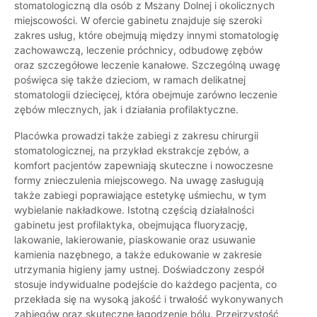
stomatologiczną dla osób z Mszany Dolnej i okolicznych
miejscowości. W ofercie gabinetu znajduje się szeroki
zakres usług, które obejmują między innymi stomatologię
zachowawczą, leczenie próchnicy, odbudowę zębów
oraz szczegółowe leczenie kanałowe. Szczególną uwagę
poświęca się także dzieciom, w ramach delikatnej
stomatologii dziecięcej, która obejmuje zarówno leczenie
zębów mlecznych, jak i działania profilaktyczne.
Placówka prowadzi także zabiegi z zakresu chirurgii
stomatologicznej, na przykład ekstrakcje zębów, a
komfort pacjentów zapewniają skuteczne i nowoczesne
formy znieczulenia miejscowego. Na uwagę zasługują
także zabiegi poprawiające estetykę uśmiechu, w tym
wybielanie nakładkowe. Istotną częścią działalności
gabinetu jest profilaktyka, obejmująca fluoryzację,
lakowanie, lakierowanie, piaskowanie oraz usuwanie
kamienia nazębnego, a także edukowanie w zakresie
utrzymania higieny jamy ustnej. Doświadczony zespół
stosuje indywidualne podejście do każdego pacjenta, co
przekłada się na wysoką jakość i trwałość wykonywanych
zabiegów oraz skuteczne łagodzenie bólu. Przejrzystość