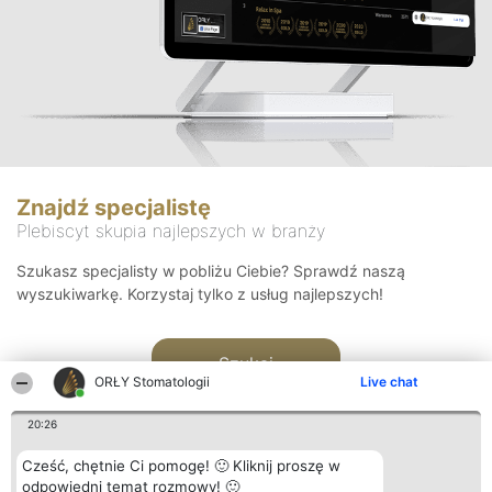
Znajdź specjalistę
Plebiscyt skupia najlepszych w branży
Szukasz specjalisty w pobliżu Ciebie? Sprawdź naszą
wyszukiwarkę. Korzystaj tylko z usług najlepszych!
Szukaj
ORŁY Stomatologii
Live chat
20:26
Cześć, chętnie Ci pomogę! 🙂 Kliknij proszę w
odpowiedni temat rozmowy! 🙂