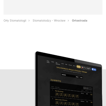
Orły Stomatologii
Stomatolodzy - Wrocław
Ortostrada