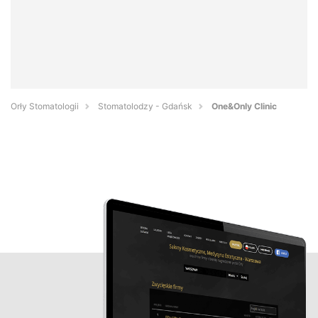
Orły Stomatologii
Stomatolodzy - Gdańsk
One&Only Clinic