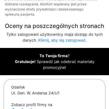
dobrane rozwiązania. Komfort wspierany jest przez
wyznaczone strefy prywatności i dedykowanego
opiekuna pacjenta.
Oceny na poszczególnych stronach
Tylko zalogowani użytkownicy maja dostęp do tych
danych.
Kliknij, aby się zalogować.
To Twoja firma
?
Gratulacje!
Sprawdź jak odebrać materiały
promocyjne!
Gdańsk
Ul. Gen. W. Andersa 24/U1
Zobacz profil firmy na