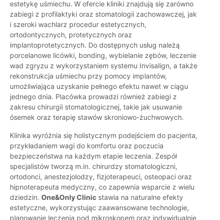
estetykę uśmiechu. W ofercie kliniki znajdują się zarówno
zabiegi z profilaktyki oraz stomatologii zachowawczej, jak
i szeroki wachlarz procedur estetycznych,
ortodontycznych, protetycznych oraz
implantoprotetycznych. Do dostępnych usług należą
porcelanowe licówki, bonding, wybielanie zębów, leczenie
wad zgryzu z wykorzystaniem systemu Invisalign, a także
rekonstrukcja uśmiechu przy pomocy implantów,
umożliwiająca uzyskanie pełnego efektu nawet w ciągu
jednego dnia. Placówka prowadzi również zabiegi z
zakresu chirurgii stomatologicznej, takie jak usuwanie
ósemek oraz terapię stawów skroniowo-żuchwowych.
Klinika wyróżnia się holistycznym podejściem do pacjenta,
przykładaniem wagi do komfortu oraz poczucia
bezpieczeństwa na każdym etapie leczenia. Zespół
specjalistów tworzą m.in. chirurdzy stomatologiczni,
ortodonci, anestezjolodzy, fizjoterapeuci, osteopaci oraz
hipnoterapeuta medyczny, co zapewnia wsparcie z wielu
dziedzin.
One&Only Clinic
stawia na naturalne efekty
estetyczne, wykorzystując zaawansowane technologie,
planowanie leczenia pod mikroskopem oraz indywidualnie