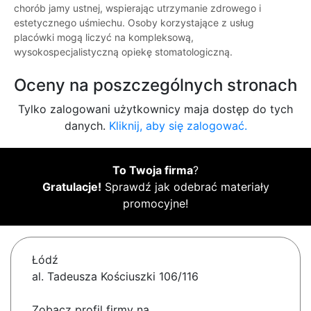
chorób jamy ustnej, wspierając utrzymanie zdrowego i
estetycznego uśmiechu. Osoby korzystające z usług
placówki mogą liczyć na kompleksową,
wysokospecjalistyczną opiekę stomatologiczną.
Oceny na poszczególnych stronach
Tylko zalogowani użytkownicy maja dostęp do tych
danych.
Kliknij, aby się zalogować.
To Twoja firma
?
Gratulacje!
Sprawdź jak odebrać materiały
promocyjne!
Łódź
al. Tadeusza Kościuszki 106/116
Zobacz profil firmy na