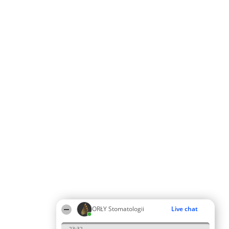
ORŁY Stomatologii
Live chat
23:32