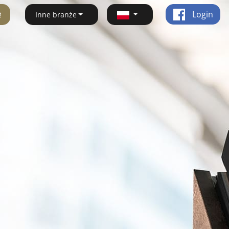
ę
Login
Inne branże