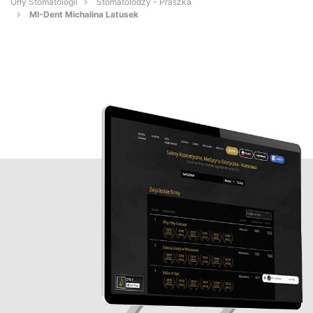
Orły Stomatologii
Stomatolodzy - Praszka
MI-Dent Michalina Latusek