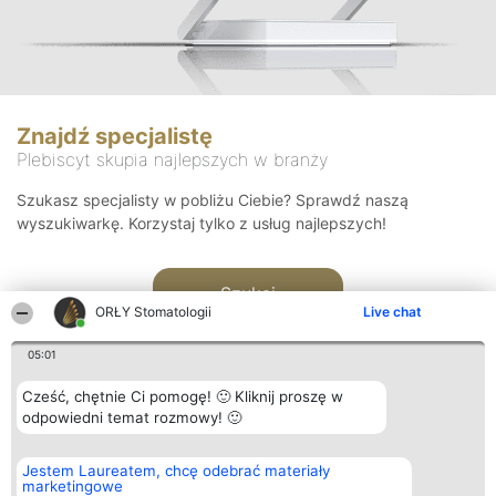
Znajdź specjalistę
Plebiscyt skupia najlepszych w branży
Szukasz specjalisty w pobliżu Ciebie? Sprawdź naszą
wyszukiwarkę. Korzystaj tylko z usług najlepszych!
Szukaj
ORŁY Stomatologii
Live chat
05:01
Cześć, chętnie Ci pomogę! 🙂 Kliknij proszę w
odpowiedni temat rozmowy! 🙂
Organizator plebiscytu
Plebiscyt
Kontakt
Jestem Laureatem, chcę odebrać materiały
Bright Side Solutions sp. z o.
Laureaci
Kontakt
marketingowe
o. sp. k.
Lista