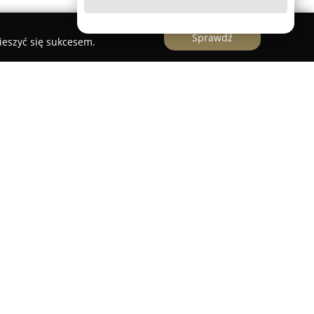
Sprawdź
ieszyć się sukcesem.
matologiczny zlokalizowany w Toruniu przy ulicy
d 2013 roku świadczy szeroki zakres usług z
onych specjalistów realizujących kompleksową
waną zarówno dorosłym, jak i dzieciom. Oferta
, chirurgię szczękowo-twarzową, protetykę,
ę. W ramach usług wykorzystywane są
 tym zabiegi higienizacyjne, wybielanie zębów,