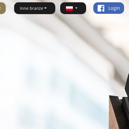
ę
Login
Inne branże