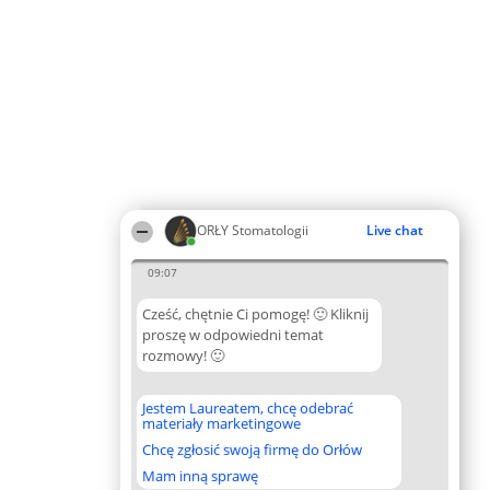
ORŁY Stomatologii
Live chat
09:07
Cześć, chętnie Ci pomogę! 🙂 Kliknij
proszę w odpowiedni temat
rozmowy! 🙂
Jestem Laureatem, chcę odebrać
materiały marketingowe
Chcę zgłosić swoją firmę do Orłów
Mam inną sprawę