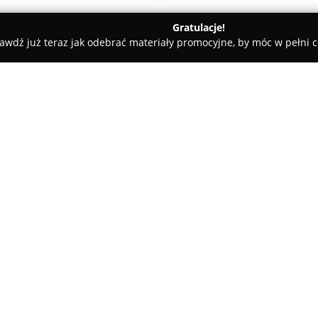
Gratulacje!
awdź już teraz jak odebrać materiały promocyjne, by móc w pełni c
pot - Stomatologia Marcin Kusz
z
O firmie:
MedSpot
to uznany gabinet sto
Żwirki i Wigury 77/25A, który o
dziedziny stomatologii.
Zespół składa się z doświadcz
opiekę stomatologiczną dedyko
obejmuje leczenie zachowawcze
endodoncję oraz implantologi
nowoczesne metody leczenia, w