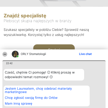
Znajdź specjalistę
Plebiscyt skupia najlepszych w branży
Szukasz specjalisty w pobliżu Ciebie? Sprawdź naszą
wyszukiwarkę. Korzystaj tylko z usług najlepszych!
Szukaj
ORŁY Stomatologii
Live chat
22:42
Cześć, chętnie Ci pomogę! 🙂 Kliknij proszę w
odpowiedni temat rozmowy! 🙂
Organizator plebiscytu
Plebiscyt
Kontakt
Jestem Laureatem, chcę odebrać materiały
Bright Side Solutions sp. z o.
Laureaci
Kontakt
marketingowe
o. sp. k.
Lista
ul. Ruska 22
wszystkich
Chcę zgłosić swoją firmę do Orłów
Wrocław 50-079
Laureatów
Mam inną sprawę
KRS 0000749100 | Regon
Zasady
381313360 | NIP 8943132676
Regulamin