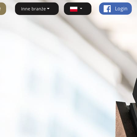
ę
Login
Inne branże