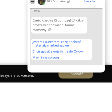
ORŁY Stomatologii
Live chat
19:07
Cześć, chętnie Ci pomogę! 🙂 Kliknij
proszę w odpowiedni temat
rozmowy! 🙂
Jestem Laureatem, chcę odebrać
materiały marketingowe
Chcę zgłosić swoją firmę do Orłów
Mam inną sprawę
Sprawdź
ieszyć się sukcesem.