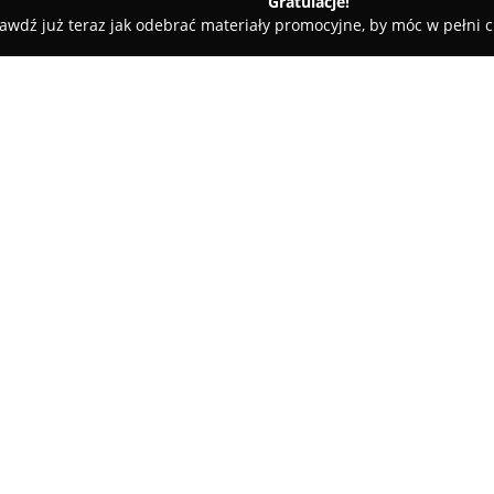
Gratulacje!
awdź już teraz jak odebrać materiały promocyjne, by móc w pełni c
 Dent Endodoncja Leczenie Kanałowe Pod Mikroskopem Chirurgi
anałowe Pod
O firmie:
iczna Bonding
MAR-DENT Stomatologia
to no
w Łodzi przy ul. Białostockiej 
dentystycznej, szczególnie w o
W ofercie znalazły się m.in. 
procedury chirurgiczne, nowoc
protetyka.
Klinika udostępnia także usługi
obejmujące między innymi wybi
specjalistyczną opiekę dentys
diagnostyki dostępne są zdjęc