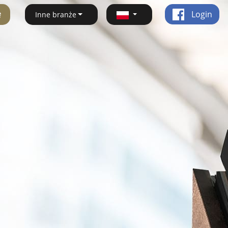
ę
Login
Inne branże