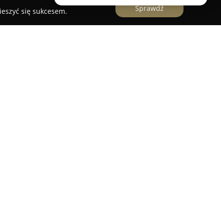
Sprawdź
ieszyć się sukcesem.
a Stomatologiczna Bonding Implanty
woczesna klinika stomatologiczna znajdująca się
7. Placówka skupia się na kompleksowej opiece
bszarach endodoncji i chirurgii stomatologicznej.
zabiegi endodoncji mikroskopowej, zaawansowane
zesna implantologia oraz starannie wykonywana
 stomatologii zachowawczej i estetycznej,
elanie zębów oraz założenie licówek, a także
tyczną skierowaną do dzieci. W ramach
ia RTG punktowe i panoramiczne OPG,