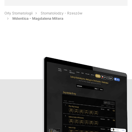
Orły Stomatologii
Stomatolodzy - Rzeszów
Mdentica - Magdalena Mitera