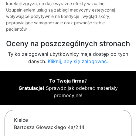
korekcji zgryzu, co daje wyraźne efekty wizualne.
Uzupełnieniem usług są zabiegi medycyny estetycznej
wpływające pozytywnie na kondycję i wygląd skóry,
poprawiające samopoczucie oraz pewność siebie
pacjentów.
Oceny na poszczególnych stronach
Tylko zalogowani użytkownicy maja dostęp do tych
danych.
Kliknij, aby się zalogować.
To Twoja firma
?
Gratulacje!
Sprawdź jak odebrać materiały
promocyjne!
Kielce
Bartosza Głowackiego 4a/2,14