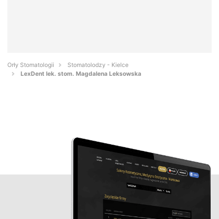
Orły Stomatologii
Stomatolodzy - Kielce
LexDent lek. stom. Magdalena Leksowska