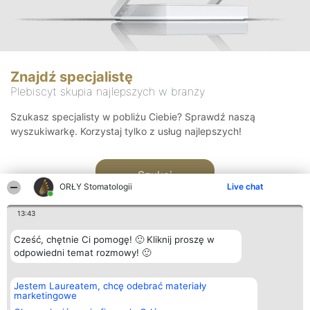
Znajdź specjalistę
Plebiscyt skupia najlepszych w branży
Szukasz specjalisty w pobliżu Ciebie? Sprawdź naszą
wyszukiwarkę. Korzystaj tylko z usług najlepszych!
Szukaj
ORŁY Stomatologii
Live chat
13:43
Cześć, chętnie Ci pomogę! 🙂 Kliknij proszę w
odpowiedni temat rozmowy! 🙂
Organizator plebiscytu
Plebiscyt
Kontakt
Jestem Laureatem, chcę odebrać materiały
Bright Side Solutions sp. z o.
Laureaci
Kontakt
marketingowe
o. sp. k.
Lista
ul. Ruska 22
wszystkich