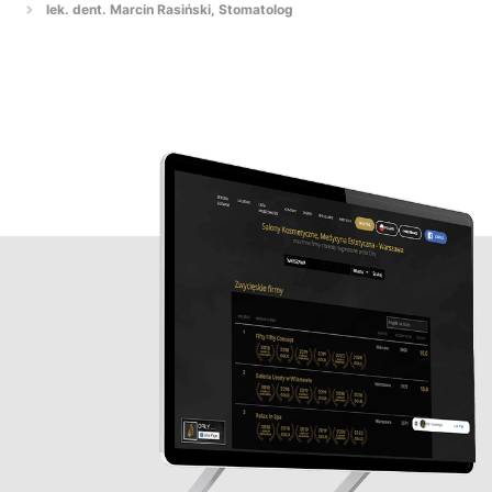
lek. dent. Marcin Rasiński, Stomatolog