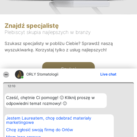
Znajdź specjalistę
Plebiscyt skupia najlepszych w branży
Szukasz specjalisty w pobliżu Ciebie? Sprawdź naszą
wyszukiwarkę. Korzystaj tylko z usług najlepszych!
Szukaj
ORŁY Stomatologii
Live chat
12:10
Cześć, chętnie Ci pomogę! 🙂 Kliknij proszę w
odpowiedni temat rozmowy! 🙂
Organizator plebiscytu
Plebiscyt
Kontakt
Jestem Laureatem, chcę odebrać materiały
Bright Side Solutions sp. z o.
Laureaci
Kontakt
marketingowe
o. sp. k.
Lista
ul. Ruska 22
wszystkich
Chcę zgłosić swoją firmę do Orłów
Wrocław 50-079
Laureatów
KRS 0000749100 | Regon
Zasady