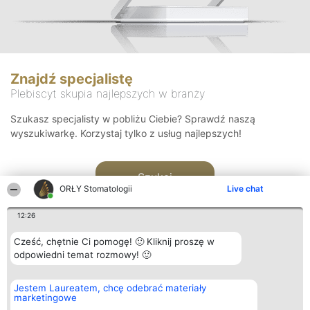
Znajdź specjalistę
Plebiscyt skupia najlepszych w branży
Szukasz specjalisty w pobliżu Ciebie? Sprawdź naszą
wyszukiwarkę. Korzystaj tylko z usług najlepszych!
Szukaj
ORŁY Stomatologii
Live chat
12:26
Cześć, chętnie Ci pomogę! 🙂 Kliknij proszę w
odpowiedni temat rozmowy! 🙂
Organizator plebiscytu
Plebiscyt
Kontakt
Jestem Laureatem, chcę odebrać materiały
Bright Side Solutions sp. z o.
Laureaci
Kontakt
marketingowe
o. sp. k.
Lista
ul. Ruska 22
wszystkich