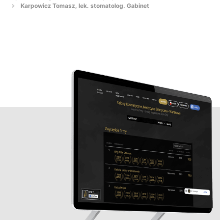
Karpowicz Tomasz, lek. stomatolog. Gabinet