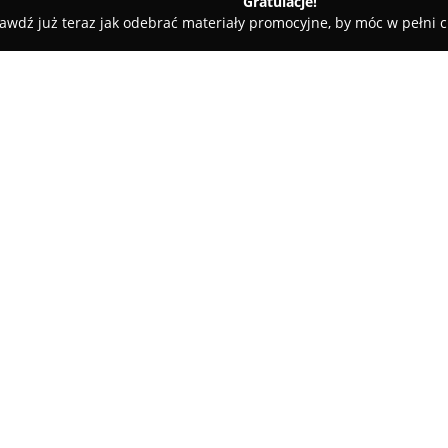
Gratulacje!
awdź już teraz jak odebrać materiały promocyjne, by móc w pełni c
Dent Ortodoncja Dr. Musiał
O firmie:
KarDent Ortodoncja Dr. Musia
który specjalizuje się w kompl
się przy ul. Marcelińskiej 94D
dostęp do nowoczesnych metod 
nacisk na indywidualne podejś
dostosowane do oczekiwań zarów
Główną specjalnością gabinetu
nowatorskich nakładek Clear A
konieczności ich ekstrakcji. Ro
oraz wygodę, jest atrakcyjną o