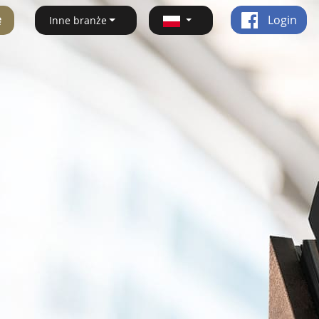
ę
Login
Inne branże