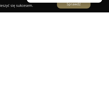
Sprawdź
ieszyć się sukcesem.
ł
to uznany gabinet stomatologiczny w Poznaniu,
eksowej opiece ortodontycznej. Placówka mieści
, w obrębie Przychodni Lekarskiej MEDEO, oferując
korygowania zgryzu. Zespół specjalistów kładzie
cie, zapewniając skuteczne terapie ortodontyczne
no dorosłych, jak i dzieci.
 jest leczenie wad zgryzu z wykorzystaniem
ligner, które umożliwiają prostowanie zębów bez
związanie to, szczególnie cenione za dyskrecję
pcją dla osób poszukujących mało inwazyjnych, a