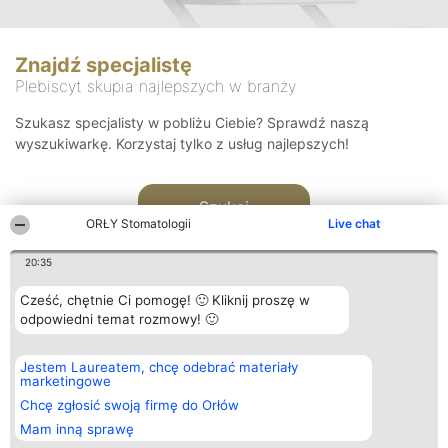
Znajdź specjalistę
Plebiscyt skupia najlepszych w branży
Szukasz specjalisty w pobliżu Ciebie? Sprawdź naszą
wyszukiwarkę. Korzystaj tylko z usług najlepszych!
Szukaj
ORŁY Stomatologii
Live chat
20:35
Cześć, chętnie Ci pomogę! 🙂 Kliknij proszę w
odpowiedni temat rozmowy! 🙂
Organizator plebiscytu
Plebiscyt
Kontakt
Jestem Laureatem, chcę odebrać materiały
Bright Side Solutions sp. z o.
Laureaci
Kontakt
marketingowe
o. sp. k.
Lista
ul. Ruska 22
wszystkich
Chcę zgłosić swoją firmę do Orłów
Wrocław 50-079
Laureatów
Mam inną sprawę
KRS 0000749100 | Regon
Zasady
381313360 | NIP 8943132676
Regulamin