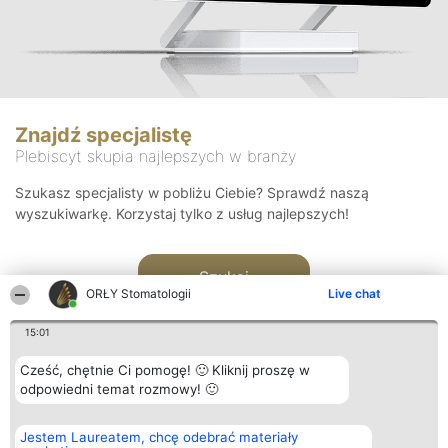
Znajdź specjalistę
Plebiscyt skupia najlepszych w branży
Szukasz specjalisty w pobliżu Ciebie? Sprawdź naszą
wyszukiwarkę. Korzystaj tylko z usług najlepszych!
Szukaj
ORŁY Stomatologii
Live chat
15:01
Cześć, chętnie Ci pomogę! 🙂 Kliknij proszę w
odpowiedni temat rozmowy! 🙂
Organizator plebiscytu
Plebiscyt
Kontakt
Jestem Laureatem, chcę odebrać materiały
Bright Side Solutions sp. z o.
Laureaci
Kontakt