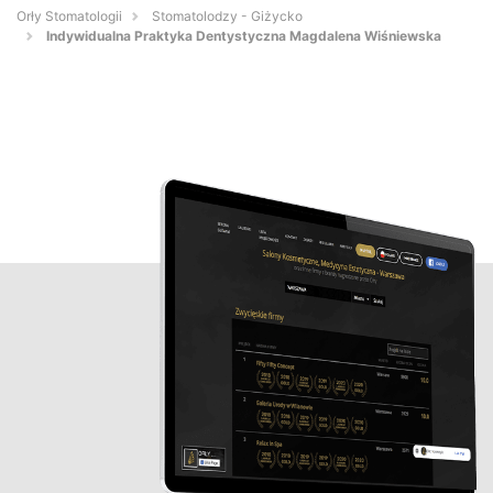
Orły Stomatologii
Stomatolodzy - Giżycko
Indywidualna Praktyka Dentystyczna Magdalena Wiśniewska