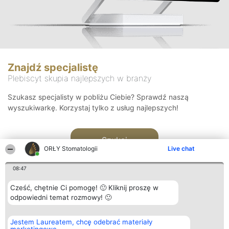
Znajdź specjalistę
Plebiscyt skupia najlepszych w branży
Szukasz specjalisty w pobliżu Ciebie? Sprawdź naszą
wyszukiwarkę. Korzystaj tylko z usług najlepszych!
Szukaj
ORŁY Stomatologii
Live chat
08:47
Cześć, chętnie Ci pomogę! 🙂 Kliknij proszę w
odpowiedni temat rozmowy! 🙂
Organizator plebiscytu
Plebiscyt
Kontakt
Jestem Laureatem, chcę odebrać materiały
Bright Side Solutions sp. z o.
Laureaci
Kontakt