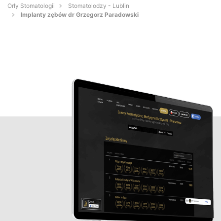
Orły Stomatologii
Stomatolodzy - Lublin
Implanty zębów dr Grzegorz Paradowski