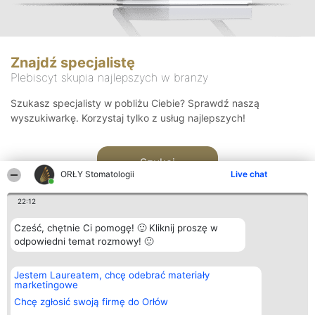
Znajdź specjalistę
Plebiscyt skupia najlepszych w branży
Szukasz specjalisty w pobliżu Ciebie? Sprawdź naszą
wyszukiwarkę. Korzystaj tylko z usług najlepszych!
Szukaj
ORŁY Stomatologii
Live chat
22:12
Cześć, chętnie Ci pomogę! 🙂 Kliknij proszę w
odpowiedni temat rozmowy! 🙂
Organizator plebiscytu
Plebiscyt
Kontakt
Jestem Laureatem, chcę odebrać materiały
Bright Side Solutions sp. z o.
Laureaci
Kontakt
marketingowe
o. sp. k.
Lista
ul. Ruska 22
wszystkich
Chcę zgłosić swoją firmę do Orłów
Wrocław 50-079
Laureatów