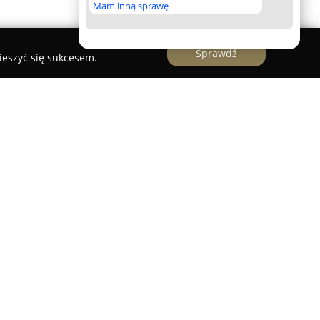
Mam inną sprawę
Sprawdź
ieszyć się sukcesem.
towska
roju lek. dent. Nikola Gramatowska
jest
ju i świadczy szeroki zakres usług
części miasta. Placówka mieści się przy ulicy
je pacjentom kompleksową opiekę nad zdrowiem
 na zapewnieniu pięknego uśmiechu oraz pełnego
ów. Kluczową rolę odgrywają tu dokładność i
m wysokiego standardu leczenia.