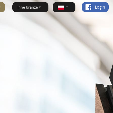
ę
Login
Inne branże