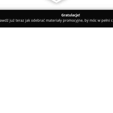
Gratulacje!
awdź już teraz jak odebrać materiały promocyjne, by móc w pełni c
j
Gabinet Stomatologiczny w Zdroju lek. dent. Nikola Grama
k. dent. Nikola
O firmie:
Gabinet Stomatologiczny w Zd
zlokalizowany w Jastrzębiu-Zdro
stomatologicznych w centralnej 
Tadeusza Kościuszki 1 i oferu
jamy ustnej, koncentrując się
bezpieczeństwa podczas zabieg
precyzja, które są fundamente