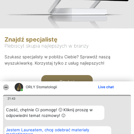
Znajdź specjalistę
Plebiscyt skupia najlepszych w branży
Szukasz specjalisty w pobliżu Ciebie? Sprawdź naszą
wyszukiwarkę. Korzystaj tylko z usług najlepszych!
Szukaj
ORŁY Stomatologii
Live chat
21:43
Cześć, chętnie Ci pomogę! 🙂 Kliknij proszę w
odpowiedni temat rozmowy! 🙂
Organizator plebiscytu
Plebiscyt
Kontakt
Jestem Laureatem, chcę odebrać materiały
Bright Side Solutions sp. z o.
Laureaci
Kontakt