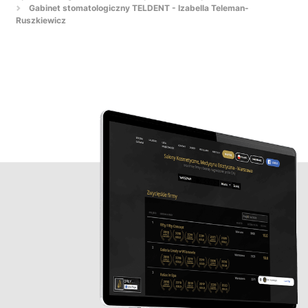
Gabinet stomatologiczny TELDENT - Izabella Teleman-
Ruszkiewicz