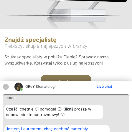
Znajdź specjalistę
Plebiscyt skupia najlepszych w branży
Szukasz specjalisty w pobliżu Ciebie? Sprawdź naszą
wyszukiwarkę. Korzystaj tylko z usług najlepszych!
Szukaj
ORŁY Stomatologii
Live chat
09:50
Cześć, chętnie Ci pomogę! 🙂 Kliknij proszę w
odpowiedni temat rozmowy! 🙂
Organizator plebiscytu
Plebiscyt
Kontakt
Jestem Laureatem, chcę odebrać materiały
Bright Side Solutions sp. z o.
Laureaci
Kontakt