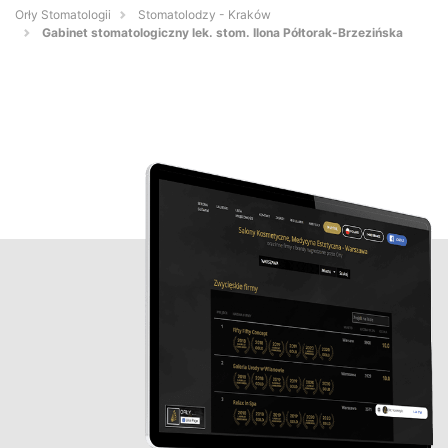
Orły Stomatologii
Stomatolodzy - Kraków
Gabinet stomatologiczny lek. stom. Ilona Półtorak-Brzezińska