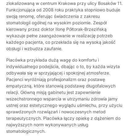
zlokalizowaną w centrum Krakowa przy ulicy Bosaków 11.
Funkcjonująca od 2008 roku praktyka stopniowo buduje
swoją renomę, oferując świadczenia z zakresu
stomatologii ogólnej na wysokim poziomie. Zespół
kierowany przez doktor Ilonę Półtorak-Brzezińską
wykazuje pełne zaangażowanie w realizację potrzeb
każdego pacjenta, co przekłada się na wysoką jakość
obsługi i wzbudza zaufanie.
Placówka przykłada dużą wagę do komfortu i
indywidualnego podejścia, dbając o to, by każda wizyta
odbywała się w sprzyjającej i spokojnej atmosferze.
Pacjenci wyróżniają profesjonalizm oraz postawę
empatyczną, które stanowią podstawę długofalowych
relacji. Główną misją gabinetu jest zapewnienie
wszechstronnego wsparcia w utrzymaniu zdrowia jamy
ustnej oraz estetycznego wyglądu uśmiechu, przy użyciu
sprawdzonych rozwiązań i nowoczesnych metod
terapeutycznych. Placówka łączy opiekę z dążeniem do
najwyższych norm wykonywanych usług
stomatologicznych.