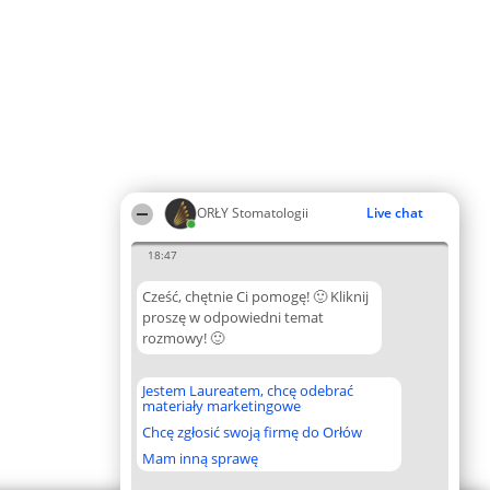
ORŁY Stomatologii
Live chat
18:47
Cześć, chętnie Ci pomogę! 🙂 Kliknij
proszę w odpowiedni temat
rozmowy! 🙂
Jestem Laureatem, chcę odebrać
materiały marketingowe
Chcę zgłosić swoją firmę do Orłów
Mam inną sprawę