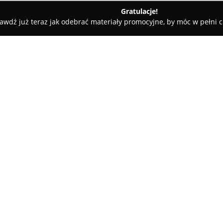
Gratulacje!
awdź już teraz jak odebrać materiały promocyjne, by móc w pełni c
Ken-Dent
O firmie:
Ken Dent
to nowoczesna placów
warszawskim Ursynowie, specja
dentystycznej dla osób w różn
systematycznie rozwija swoje u
leczenia oraz wysoki standard 
zapewnienie komfortu i bezpie
życzliwą, bezstresową atmosfer
Oferta kliniki obejmuje m.in. z
endodontyczne kontrolowane ra