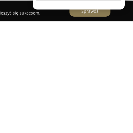
Sprawdź
ieszyć się sukcesem.
ka stomatologiczna zlokalizowana na
lizująca się w kompleksowej opiece
ym wieku. Zespół wykwalifikowanych specjalistów
miejętności, co przekłada się na skuteczność
realizowanych usług. Priorytetem gabinetu jest
czeństwa, a najmłodsi pacjenci mogą liczyć na
ę podczas wizyt.
abiegi stomatologii zachowawczej, leczenie
diologicznie oraz chirurgię stomatologiczną.