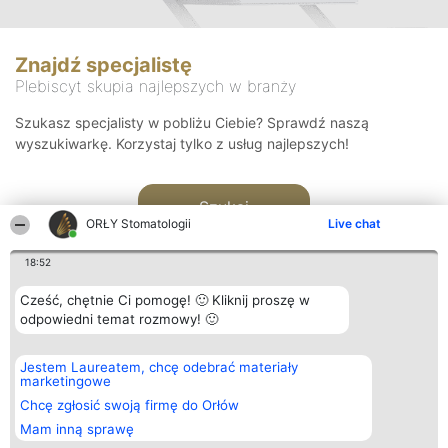
Znajdź specjalistę
Plebiscyt skupia najlepszych w branży
Szukasz specjalisty w pobliżu Ciebie? Sprawdź naszą
wyszukiwarkę. Korzystaj tylko z usług najlepszych!
Szukaj
ORŁY Stomatologii
Live chat
18:52
Cześć, chętnie Ci pomogę! 🙂 Kliknij proszę w
odpowiedni temat rozmowy! 🙂
Organizator plebiscytu
Plebiscyt
Kontakt
Jestem Laureatem, chcę odebrać materiały
Bright Side Solutions sp. z o.
Laureaci
Kontakt
marketingowe
o. sp. k.
Lista
ul. Ruska 22
wszystkich
Chcę zgłosić swoją firmę do Orłów
Wrocław 50-079
Laureatów
Mam inną sprawę
KRS 0000749100 | Regon
Zasady
381313360 | NIP 8943132676
Regulamin