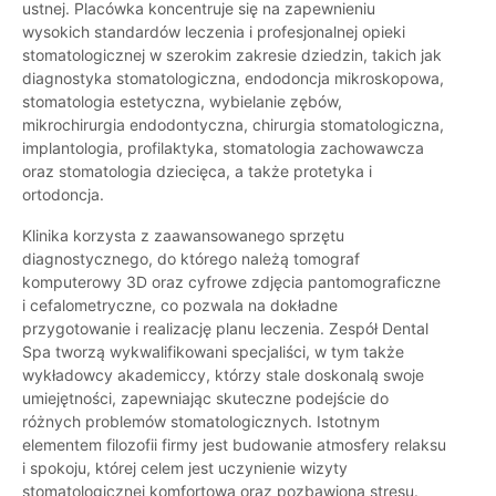
ustnej. Placówka koncentruje się na zapewnieniu
wysokich standardów leczenia i profesjonalnej opieki
stomatologicznej w szerokim zakresie dziedzin, takich jak
diagnostyka stomatologiczna, endodoncja mikroskopowa,
stomatologia estetyczna, wybielanie zębów,
mikrochirurgia endodontyczna, chirurgia stomatologiczna,
implantologia, profilaktyka, stomatologia zachowawcza
oraz stomatologia dziecięca, a także protetyka i
ortodoncja.
Klinika korzysta z zaawansowanego sprzętu
diagnostycznego, do którego należą tomograf
komputerowy 3D oraz cyfrowe zdjęcia pantomograficzne
i cefalometryczne, co pozwala na dokładne
przygotowanie i realizację planu leczenia. Zespół Dental
Spa tworzą wykwalifikowani specjaliści, w tym także
wykładowcy akademiccy, którzy stale doskonalą swoje
umiejętności, zapewniając skuteczne podejście do
różnych problemów stomatologicznych. Istotnym
elementem filozofii firmy jest budowanie atmosfery relaksu
i spokoju, której celem jest uczynienie wizyty
stomatologicznej komfortową oraz pozbawioną stresu.