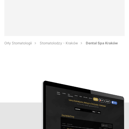
Orły Stomatologii
Stomatolodzy - Kraków
Dental Spa Kraków