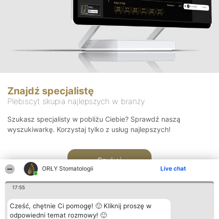
Znajdź specjalistę
Plebiscyt skupia najlepszych w branży
Szukasz specjalisty w pobliżu Ciebie? Sprawdź naszą
wyszukiwarkę. Korzystaj tylko z usług najlepszych!
Szukaj
ORŁY Stomatologii
Live chat
17:55
Cześć, chętnie Ci pomogę! 🙂 Kliknij proszę w
odpowiedni temat rozmowy! 🙂