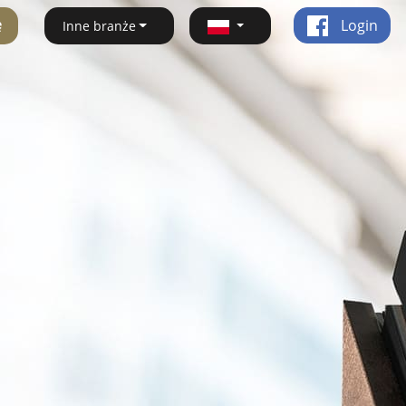
ę
Login
Inne branże