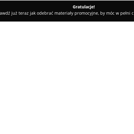
Gratulacje!
awdź już teraz jak odebrać materiały promocyjne, by móc w pełni c
tal House Katarzyna Giemza
O firmie:
Praktyka stomatologiczna
Dent
Radomiu przy ulicy Marii Skło
miejsce oferujące opiekę dent
lekarz dentystki Katarzyny Gie
terapii, dostosowując plany le
każdego pacjenta. Oferowany 
stomatologiczne, zapewniając 
uzębienia.
Pozytywne opinie oraz wysokie