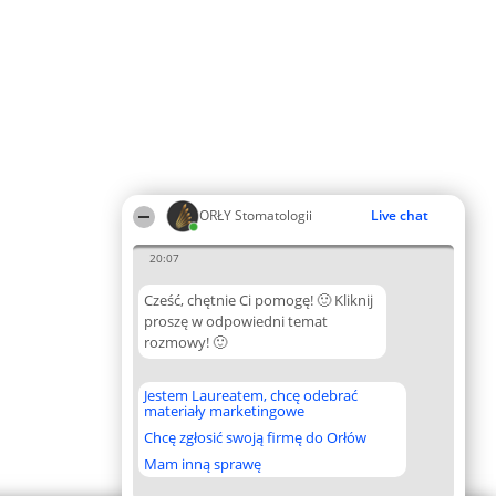
ORŁY Stomatologii
Live chat
20:07
Cześć, chętnie Ci pomogę! 🙂 Kliknij
proszę w odpowiedni temat
rozmowy! 🙂
Jestem Laureatem, chcę odebrać
materiały marketingowe
Chcę zgłosić swoją firmę do Orłów
Mam inną sprawę