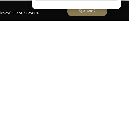
Sprawdź
ieszyć się sukcesem.
al House Katarzyna Giemza
mieści się w
dowskiej-Curie 6/1 i uchodzi za renomowane
ystyczną na wysokim poziomie. Pod nadzorem
mzy gabinet kładzie nacisk na indywidualizację
czenia do specyficznych potrzeb oraz oczekiwań
zakres usług obejmuje różnorodne procedury
kompleksową troskę o zdrowie i estetykę
 noty przyznawane przez pacjentów świadczą o