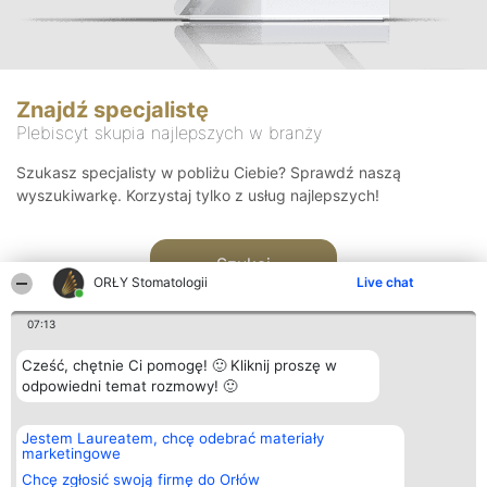
Znajdź specjalistę
Plebiscyt skupia najlepszych w branży
Szukasz specjalisty w pobliżu Ciebie? Sprawdź naszą
wyszukiwarkę. Korzystaj tylko z usług najlepszych!
Szukaj
ORŁY Stomatologii
Live chat
07:13
Cześć, chętnie Ci pomogę! 🙂 Kliknij proszę w
odpowiedni temat rozmowy! 🙂
Organizator plebiscytu
Plebiscyt
Kontakt
Jestem Laureatem, chcę odebrać materiały
Bright Side Solutions sp. z o.
Laureaci
Kontakt
marketingowe
o. sp. k.
Lista
ul. Ruska 22
wszystkich
Chcę zgłosić swoją firmę do Orłów