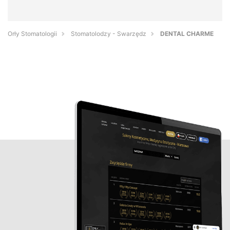
Orły Stomatologii
Stomatolodzy - Swarzędz
DENTAL CHARME