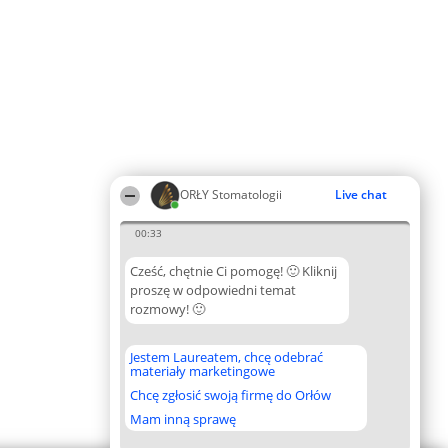
ORŁY Stomatologii
Live chat
00:33
Cześć, chętnie Ci pomogę! 🙂 Kliknij
proszę w odpowiedni temat
rozmowy! 🙂
Jestem Laureatem, chcę odebrać
materiały marketingowe
Chcę zgłosić swoją firmę do Orłów
Mam inną sprawę