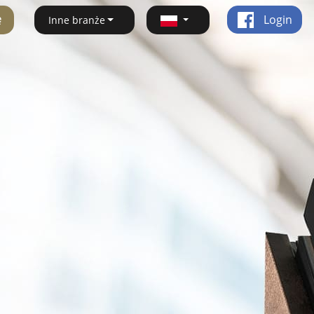
ę
Login
Inne branże