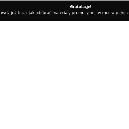
Gratulacje!
awdź już teraz jak odebrać materiały promocyjne, by móc w pełni c
linicaDent
O firmie:
Nowoczesna placówka stomatolo
Kozierowskiego 2/208 specjali
jamy ustnej oraz estetyką uśm
doświadczonych specjalistów i
chirurgię stomatologiczną, im
oraz periodontologię. Zakres d
estetyczną, protetykę, ortodon
profilaktyczne.
Klinika przywiązuje dużą wagę