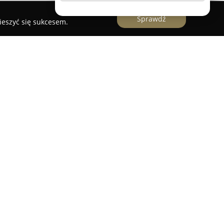
Sprawdź
ieszyć się sukcesem.
giczna zlokalizowana w Skórzewie przy ul.
zuje się w kompleksowej opiece nad zdrowiem
iechu.
ClinicaDent
dysponuje zespołem
 zapewnia rozbudowaną ofertę usług, w tym
plantologię, leczenie kanałowe pod mikroskopem
ziałalności obejmuje również stomatologię
cję, diagnostykę rentgenowską oraz działania
 do komfortu pacjentów na wszystkich etapach