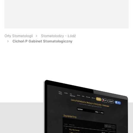
Orły Stomatologii
Stomatolodzy - Łódź
Cichoń P Gabinet Stomatologiczny