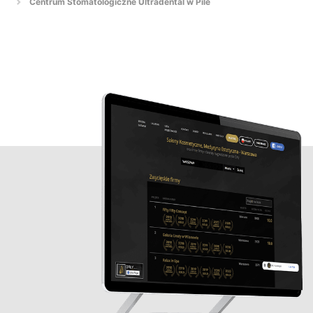
Centrum Stomatologiczne Ultradental w Pile