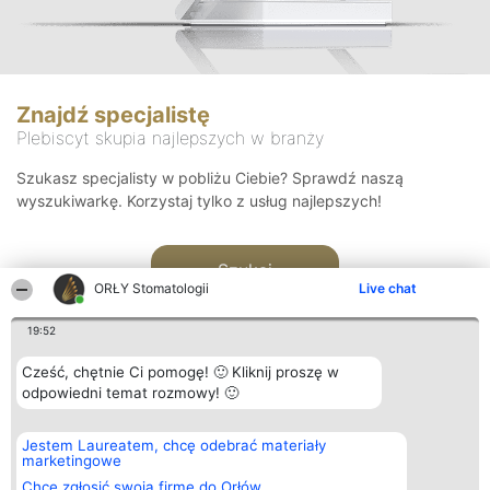
Znajdź specjalistę
Plebiscyt skupia najlepszych w branży
Szukasz specjalisty w pobliżu Ciebie? Sprawdź naszą
wyszukiwarkę. Korzystaj tylko z usług najlepszych!
Szukaj
ORŁY Stomatologii
Live chat
19:52
Cześć, chętnie Ci pomogę! 🙂 Kliknij proszę w
odpowiedni temat rozmowy! 🙂
Organizator plebiscytu
Plebiscyt
Kontakt
Jestem Laureatem, chcę odebrać materiały
Bright Side Solutions sp. z o.
Laureaci
Kontakt
marketingowe
o. sp. k.
Lista
ul. Ruska 22
wszystkich
Chcę zgłosić swoją firmę do Orłów