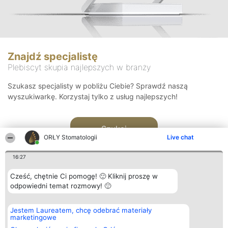
Znajdź specjalistę
Plebiscyt skupia najlepszych w branży
Szukasz specjalisty w pobliżu Ciebie? Sprawdź naszą
wyszukiwarkę. Korzystaj tylko z usług najlepszych!
Szukaj
ORŁY Stomatologii
Live chat
16:27
Cześć, chętnie Ci pomogę! 🙂 Kliknij proszę w
odpowiedni temat rozmowy! 🙂
Organizator plebiscytu
Plebiscyt
Kontakt
Jestem Laureatem, chcę odebrać materiały
Bright Side Solutions sp. z o.
Laureaci
Kontakt
marketingowe
o. sp. k.
Lista
ul. Ruska 22
wszystkich