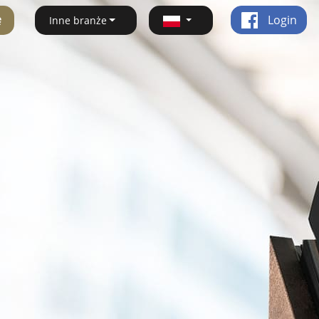
ę
Login
Inne branże