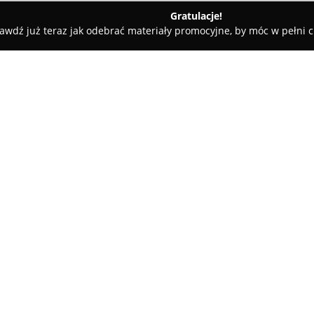
Gratulacje!
awdź już teraz jak odebrać materiały promocyjne, by móc w pełni c
adia Dental Studio Zofia Kociemba
ba
O firmie:
Arkadia Dental Studio
zlokaliz
299 wyróżnia się połączeniem 
pacjentom wszechstronnej opiek
holistyczne podejście do zdrow
stomatognatycznego i zdrowych
specjalistów funkcjonuje zgodni
bezpieczeństwo, komfort, dobr
indywidualnych potrzeb pacje
W ofercie Arkadia Dental Studio