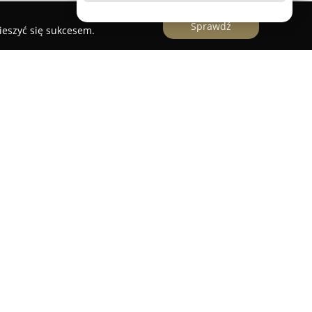
Sprawdź
ieszyć się sukcesem.
owany w Poznaniu przy ul. 28 Czerwca 1956 r.
profesjonalizmu i zaangażowania w zapewnienie
i stomatologicznej. Placówka kładzie nacisk na
ia, podkreślając znaczenie harmonii układu
 zębów dla ogólnej kondycji organizmu. Zespół
e z ideą slow dentistry, co przekłada się na
e samopoczucie oraz zrozumienie
ntów.
 znajdują się zabiegi z zakresu stomatologii