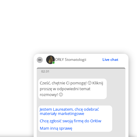
ORŁY Stomatologii
Live chat
02:31
Cześć, chętnie Ci pomogę! 🙂 Kliknij
proszę w odpowiedni temat
rozmowy! 🙂
Jestem Laureatem, chcę odebrać
materiały marketingowe
Chcę zgłosić swoją firmę do Orłów
Mam inną sprawę