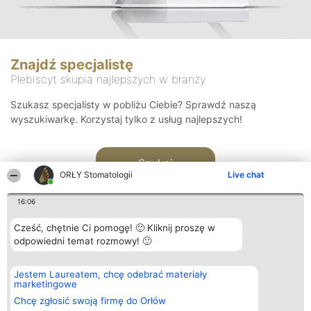
Znajdź specjalistę
Plebiscyt skupia najlepszych w branży
Szukasz specjalisty w pobliżu Ciebie? Sprawdź naszą
wyszukiwarkę. Korzystaj tylko z usług najlepszych!
Szukaj
ORŁY Stomatologii
Live chat
16:06
Cześć, chętnie Ci pomogę! 🙂 Kliknij proszę w
odpowiedni temat rozmowy! 🙂
Organizator plebiscytu
Plebiscyt
Kontakt
Jestem Laureatem, chcę odebrać materiały
Bright Side Solutions sp. z o.
Laureaci
Kontakt
marketingowe
o. sp. k.
Lista
ul. Ruska 22
wszystkich
Chcę zgłosić swoją firmę do Orłów
Wrocław 50-079
Laureatów