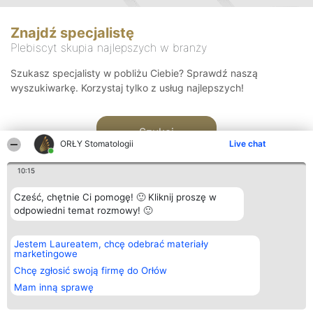
Znajdź specjalistę
Plebiscyt skupia najlepszych w branży
Szukasz specjalisty w pobliżu Ciebie? Sprawdź naszą
wyszukiwarkę. Korzystaj tylko z usług najlepszych!
Szukaj
ORŁY Stomatologii
Live chat
10:15
Cześć, chętnie Ci pomogę! 🙂 Kliknij proszę w
odpowiedni temat rozmowy! 🙂
Organizator plebiscytu
Plebiscyt
Kontakt
Jestem Laureatem, chcę odebrać materiały
Bright Side Solutions sp. z o.
Laureaci
Kontakt
marketingowe
o. sp. k.
Lista
ul. Ruska 22
wszystkich
Chcę zgłosić swoją firmę do Orłów
Wrocław 50-079
Laureatów
Mam inną sprawę
KRS 0000749100 | Regon
Zasady
381313360 | NIP 8943132676
Regulamin
+48 508 492 400
Polityka