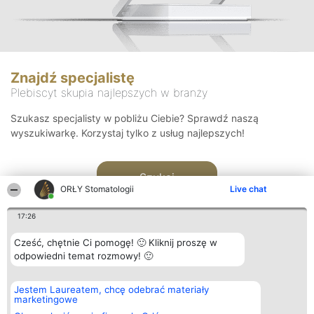
Znajdź specjalistę
Plebiscyt skupia najlepszych w branży
Szukasz specjalisty w pobliżu Ciebie? Sprawdź naszą
wyszukiwarkę. Korzystaj tylko z usług najlepszych!
Szukaj
ORŁY Stomatologii
Live chat
17:26
Cześć, chętnie Ci pomogę! 🙂 Kliknij proszę w
odpowiedni temat rozmowy! 🙂
Organizator plebiscytu
Plebiscyt
Kontakt
Jestem Laureatem, chcę odebrać materiały
Bright Side Solutions sp. z o.
Laureaci
Kontakt
marketingowe
o. sp. k.
Lista
ul. Ruska 22
wszystkich