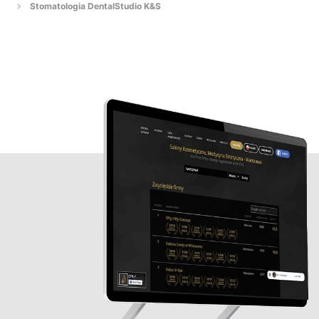
Stomatologia DentalStudio K&S