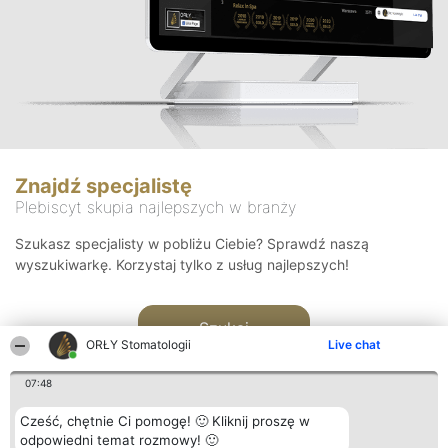
Znajdź specjalistę
Plebiscyt skupia najlepszych w branży
Szukasz specjalisty w pobliżu Ciebie? Sprawdź naszą
wyszukiwarkę. Korzystaj tylko z usług najlepszych!
Szukaj
ORŁY Stomatologii
Live chat
07:48
Cześć, chętnie Ci pomogę! 🙂 Kliknij proszę w
odpowiedni temat rozmowy! 🙂