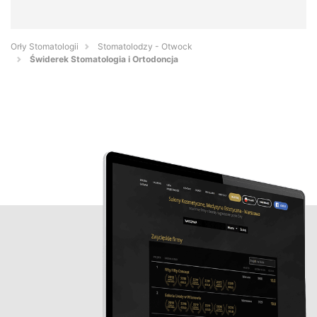
Orły Stomatologii
Stomatolodzy - Otwock
Świderek Stomatologia i Ortodoncja