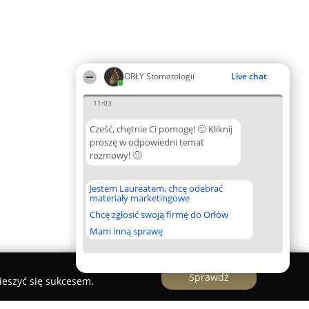
ORŁY Stomatologii
Live chat
11:03
Cześć, chętnie Ci pomogę! 🙂 Kliknij
proszę w odpowiedni temat
rozmowy! 🙂
Jestem Laureatem, chcę odebrać
materiały marketingowe
Chcę zgłosić swoją firmę do Orłów
Mam inną sprawę
Sprawdź
ieszyć się sukcesem.