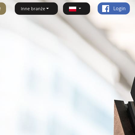
ę
Login
Inne branże