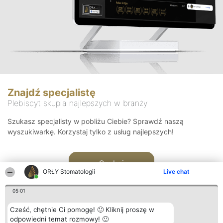
Znajdź specjalistę
Plebiscyt skupia najlepszych w branży
Szukasz specjalisty w pobliżu Ciebie? Sprawdź naszą
wyszukiwarkę. Korzystaj tylko z usług najlepszych!
Szukaj
ORŁY Stomatologii
Live chat
05:01
Cześć, chętnie Ci pomogę! 🙂 Kliknij proszę w
odpowiedni temat rozmowy! 🙂