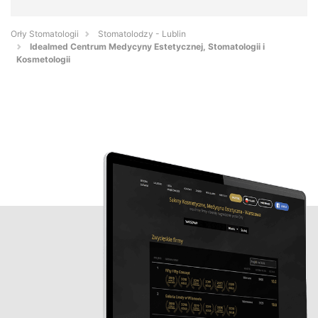
Orły Stomatologii
Stomatolodzy - Lublin
Idealmed Centrum Medycyny Estetycznej, Stomatologii i
Kosmetologii