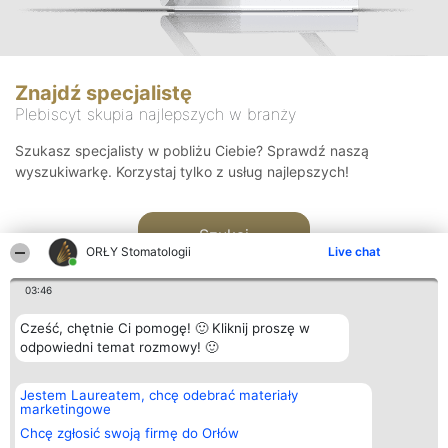
Znajdź specjalistę
Plebiscyt skupia najlepszych w branży
Szukasz specjalisty w pobliżu Ciebie? Sprawdź naszą
wyszukiwarkę. Korzystaj tylko z usług najlepszych!
Szukaj
ORŁY Stomatologii
Live chat
03:46
Cześć, chętnie Ci pomogę! 🙂 Kliknij proszę w
odpowiedni temat rozmowy! 🙂
Organizator plebiscytu
Plebiscyt
Kontakt
Jestem Laureatem, chcę odebrać materiały
Bright Side Solutions sp. z o.
Laureaci
Kontakt
marketingowe
o. sp. k.
Lista
ul. Ruska 22
wszystkich
Chcę zgłosić swoją firmę do Orłów
Wrocław 50-079
Laureatów