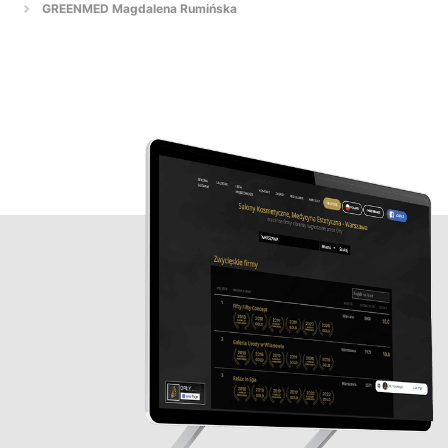
GREENMED Magdalena Rumińska