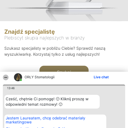
Znajdź specjalistę
Plebiscyt skupia najlepszych w branży
Szukasz specjalisty w pobliżu Ciebie? Sprawdź naszą
wyszukiwarkę. Korzystaj tylko z usług najlepszych!
Szukaj
ORŁY Stomatologii
Live chat
13:46
Cześć, chętnie Ci pomogę! 🙂 Kliknij proszę w
odpowiedni temat rozmowy! 🙂
Organizator plebiscytu
Plebiscyt
Kontakt
Jestem Laureatem, chcę odebrać materiały
Bright Side Solutions sp. z o.
Laureaci
Kontakt
marketingowe
o. sp. k.
Lista
ul. Ruska 22
wszystkich