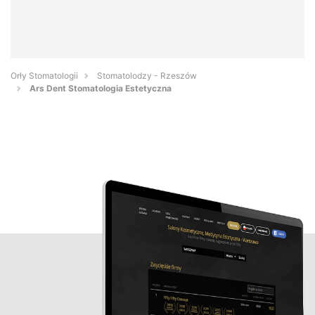
Orły Stomatologii
Stomatolodzy - Rzeszów
Ars Dent Stomatologia Estetyczna