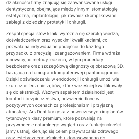
działalności firmy znajdują się zaawansowane usługi
dentystyczne, obejmujące między innymi stomatologię
estetyczną, implantologię, jak również skomplikowane
zabiegi z dziedziny protetyki i chirurgii.
Zespół specjalistów kliniki wyróżnia się szeroką wiedzą,
doświadczeniem oraz wysokimi kwalifikacjami, co
pozwala na indywidualne podejście do każdego
przypadku z precyzją i zaangażowaniem. Firma wdraża
innowacyjne metody leczenia, w tym procedury
bezbolesne oraz szczegółową diagnostykę obrazową 3D,
bazującą na tomografii komputerowej i pantomogramie.
Dzięki doświadczeniu w endodoncji i chirurgii umożliwia
skuteczne leczenie zębów, które wcześniej kwalifikowały
się do ekstrakcji. Ważnym aspektem działalności jest
komfort i bezpieczeństwo, odzwierciedlone w
pozytywnych ocenach za profesjonalizm i przyjazną
atmosferę. Ars Dent korzysta z nowoczesnych implantów
tytanowych klasy premium, które pozwalają na
przywrócenie naturalnego wyglądu oraz funkcjonalności
jamy ustnej, kierując się celem przywracania zdrowego
oraz estetycznego uśmiechu, dopasowanego do